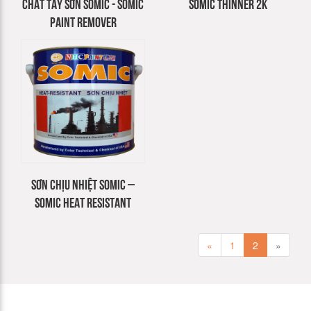
CHẤT TẨY SƠN SOMIC - SOMIC
SOMIC THINNER 2K
PAINT REMOVER
SƠN CHỊU NHIỆT SOMIC –
SOMIC HEAT RESISTANT
«
1
2
»