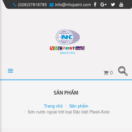
(028)37818785
info@nhcpaint.com
0
SẢN PHẨM
Trang chủ
Sản phẩm
Sơn nước ngoài trời loại Đặc biệt Plasti-Kote