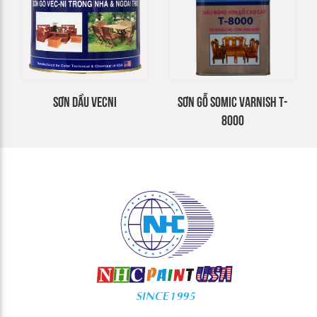
SƠN DẦU VECNI
SƠN GỖ SOMIC VARNISH T-
8000