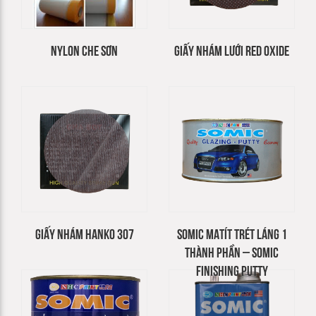
NYLON CHE SƠN
GIẤY NHÁM LƯỚI RED OXIDE
GIẤY NHÁM HANKO 307
SOMIC MATÍT TRÉT LÁNG 1
THÀNH PHẦN – SOMIC
FINISHING PUTTY