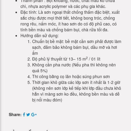
Thành phần : Bột khoáng, nước, chất màu ko chưa
chì, nhựa acrylic polymer và các phụ gia khác.
Đặc tính: Là sơn ngoại thất chống thấm đặc biệt, xuất
sắc chịu được mọi thời tiết, không bong tróc, chống
rong rêu, nấm móc, ít hao sơn do có độ phủ cao, có
tính bền màu và chống bám bụi, chà rửa tối đa.
Hướng dẫn sử dụng:
Chuẩn bị bề mặt: bề mặt cần sơn phải được làm
sạch, đảm bảo không bám bụi, dầu mỡ và hơi
ẩm
2
Độ phủ lý thuyết từ 13– 15 m
/ 01 lít
Không cần pha nước (Nếu pha thì không nên
quá 5%)
Thi công bằng cọ lăn hoặc súng phun sơn
Thời gian khô giữa các lớp sơn ít nhất là 1-2 giờ
(không nên sơn lớp kế tiếp khi lớp đầu chưa khô
hẳn vì màng sơn ko đều, không bền màu và dễ
bị nổi màu đóm)
Share: