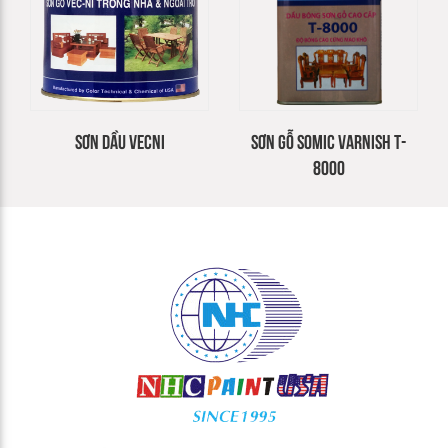
SƠN DẦU VECNI
SƠN GỖ SOMIC VARNISH T-
8000