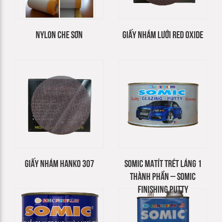
NYLON CHE SƠN
GIẤY NHÁM LƯỚI RED OXIDE
GIẤY NHÁM HANKO 307
SOMIC MATÍT TRÉT LÁNG 1
THÀNH PHẦN – SOMIC
FINISHING PUTTY